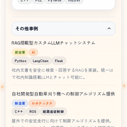
その他事例
RAG搭載型カスタムLLMチャットシステム
建設業
AI
Python
LangChain
Flask
社内文書を安全に検索・回答するRAGを実装。統一UI
で社内知識搭載LLMとチャット可能に。
自社開発型自動草刈り機への制御アルゴリズム提供
製造業
ロボティクス
C++
ROS
経路追従制御
屋外での安定走行に向けて制御アルゴリズムを提供。