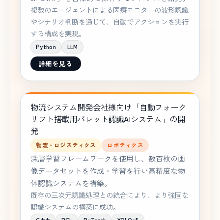
複数のエージェントによる医療モニターの波形認識
やシナリオ判断を通じて、自動でアクションを実行
する構成を実現。
Python
LLM
詳細を見る
物流システム開発会社様向け「自動フォーク
リフト搭載用パレット認識AIシステム」の開
発
物流・ロジスティクス
ロボティクス
深層学習フレームワークを使用し、数百枚の画
像データセットを作成・学習を行い高精度な物
体認識システムを構築。
既存の三次元認識処理との統合により、より強固な
認識システムの構築に成功。
C++
PCL
PyTorch
YOLOv5