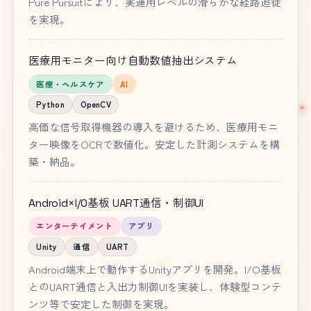
Pure Pursuitにより、実運用レベルの滑らかな経路追従
を実現。
医療用モニター向け自動数値抽出システム
医療・ヘルスケア
AI
Python
OpenCV
高価な信号取得機器の導入を避けるため、医療用モニ
ター映像をOCRで数値化。安定した計測システムを構
築・納品。
Android×I/O基板 UART通信・制御UI
エンターテイメント
アプリ
Unity
通信
UART
Android端末上で動作するUnityアプリを開発。I/O基板
とのUART通信と入出力制御UIを実装し、体験型コンテ
ンツ等で安定した制御を実現。